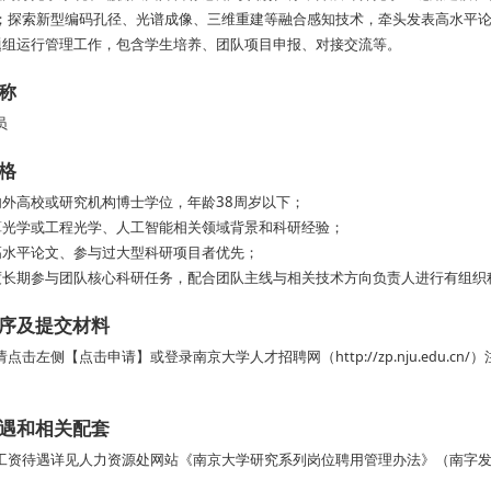
；探索新型编码孔径、光谱成像、三维重建等融合感知技术，牵头发表高水平
题组运行管理工作，包含学生培养、团队项目申报、对接交流等。
称
员
格
内外高校或研究机构博士学位，年龄38周岁以下；
算光学或工程光学、人工智能相关领域背景和科研经验；
高水平论文、参与过大型科研项目者优先；
度长期参与团队核心科研任务，配合团队主线与相关技术方向负责人进行有组织
序及提交材料
点击左侧【点击申请】或登录南京大学人才招聘网（http://zp.nju.edu
遇和相关配套
工资待遇详见人力资源处网站《南京大学研究系列岗位聘用管理办法》（南字发【2