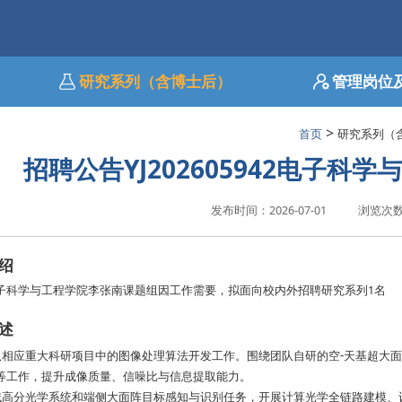
研究系列（含博士后）
管理岗位
>
首页
研究系列（
招聘公告YJ202605942电子科
发布时间：2026-07-01
浏览次
绍
子科学与工程学院李张南课题组因工作需要，拟面向校内外招聘研究系列1名
述
队相应重大科研项目中的图像处理算法开发工作。围绕团队自研的空-天基超大
等工作，提升成像质量、信噪比与信息提取能力。
域高分光学系统和端侧大面阵目标感知与识别任务，开展计算光学全链路建模、