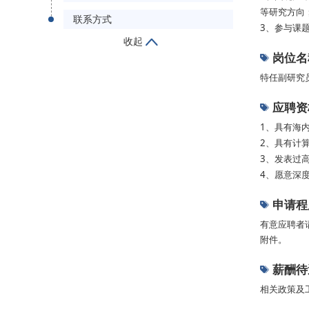
等研究方向
联系方式
3、参与课
收起
岗位名
特任副研究
应聘资
1、具有海
2、具有计
3、发表过
4、愿意深
申请程
有意应聘者请
附件。
薪酬待
相关政策及