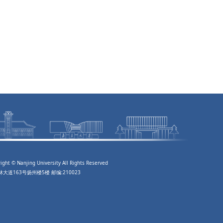
Nanjing University All Rights Reserved
道163号扬州楼5楼 邮编:210023